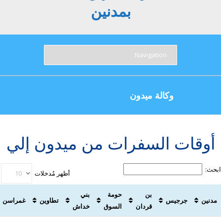
بمدنين
وكالة ميدون
أوقات السفرات من ميدون إلي
ابحث:
أظهر مُدخلات
بن
حومة
بني
مدنين
جرجيس
تطاوين
غمراسن
قردان
السوق
خداش