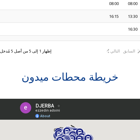
08:00
08:00
16:15
13:30
16:30
السابق
التالي
إظهار 1 إلى 5 من أصل 5 مُدخل
خريطة محطات ميدون