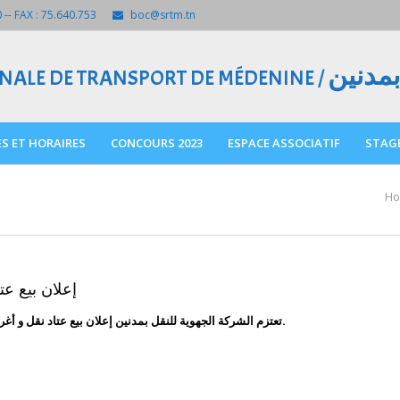
 -- FAX : 75.640.753
boc@srtm.tn
بمدنين
ONALE DE TRANSPORT DE MÉDENINE /
S ET HORAIRES
CONCOURS 2023
ESPACE ASSOCIATIF
STAG
H
إعلان بيع عت
تعتزم الشركة الجهوية للنقل بمدنين إعلان بيع عتاد نقل و أغراض أخري زال الانتفاع بها بواسطة الظروف المغلقة.